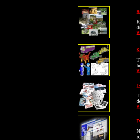
R
R
d
V
K
T
h
V
T
T
d
V
T
N
r