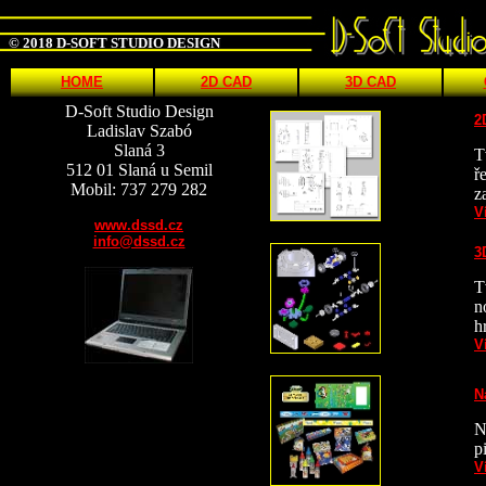
© 2018 D-SOFT STUDIO DESIGN
HOME
2D CAD
3D CAD
D-Soft Studio Design
2
Ladislav Szabó
Slaná 3
T
512 01 Slaná u Semil
ř
Mobil: 737 279 282
z
V
www.dssd.cz
info@dssd.cz
3
T
n
h
V
N
N
p
V