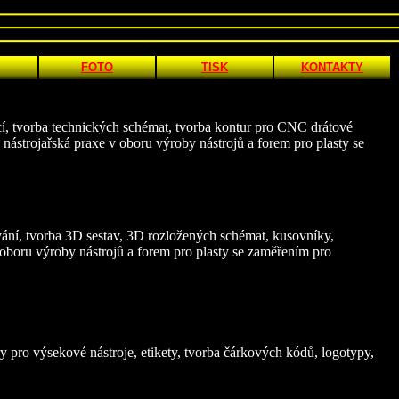
FOTO
TISK
KONTAKTY
, tvorba technických schémat, tvorba kontur pro CNC drátové
, nástrojařská praxe v oboru výroby nástrojů a forem pro plasty se
ní, tvorba 3D sestav, 3D rozložených schémat, kusovníky,
v oboru výroby nástrojů a forem pro plasty se zaměřením pro
 pro výsekové nástroje, etikety, tvorba čárkových kódů, logotypy,