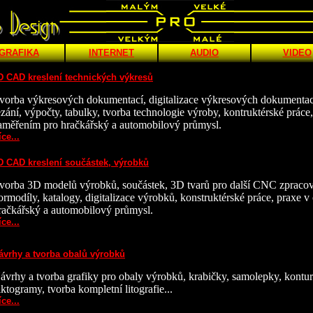
GRAFIKA
INTERNET
AUDIO
VIDEO
D CAD kreslení technických výkresů
vorba výkresových dokumentací, digitalizace výkresových dokumentací
ezání, výpočty, tabulky, tvorba technologie výroby, kontruktérské práce
aměřením pro hračkářský a automobilový průmysl.
íce...
D CAD kreslení součástek, výrobků
vorba 3D modelů výrobků, součástek, 3D tvarů pro další CNC zpracová
ormodíly, katalogy, digitalizace výrobků, konstruktérské práce, praxe 
račkářský a automobilový průmysl.
íce...
ávrhy a tvorba obalů výrobků
ávrhy a tvorba grafiky pro obaly výrobků, krabičky, samolepky, kontury
iktogramy, tvorba kompletní litografie...
íce...