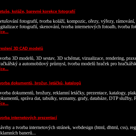
etuše, koláže, barevné korekce fotografií
etušování fotografií, tvorba koláží, kompozic, ořezy, výřezy, rámování, 
igitalizace fotografií, skenování, tvorba internetových fotoalb, tvorba f
íce...
reslení 3D CAD modelů
vorba 3D modelů, 3D sestav, 3D schémat, vizualizace, rendering, praxe
račkářský a automobilový průmysl, tvorba modelů hraček pro hračkářsk
íce...
vorba dokumentů, brožur, letáčků, katalogů
vorba dokumentů, brožury, reklamní letáčky, prezentace, katalogy, plak
okumentů, správa dat, tabulky, seznamy, grafy, databáze, DTP služby,
íce...
vorba internetových prezentací
ávrhy a tvorba internetových stránek, webdesign (html, dhtml, css), r
eklamních banerů...